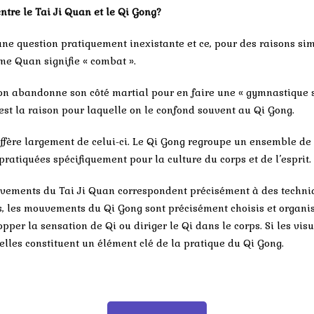
entre le Tai Ji Quan et le Qi Gong?
une question pratiquement inexistante et ce, pour des raisons sim
rme Quan signifie « combat ».
u’on abandonne son côté martial pour en faire une « gymnastique 
est la raison pour laquelle on le confond souvent au Qi Gong.
ffère largement de celui-ci. Le Qi Gong regroupe un ensemble de 
pratiquées spécifiquement pour la culture du corps et de l’esprit.
ouvements du Tai Ji Quan correspondent précisément à des techni
s, les mouvements du Qi Gong sont précisément choisis et organi
opper la sensation de Qi ou diriger le Qi dans le corps. Si les vis
 elles constituent un élément clé de la pratique du Qi Gong.