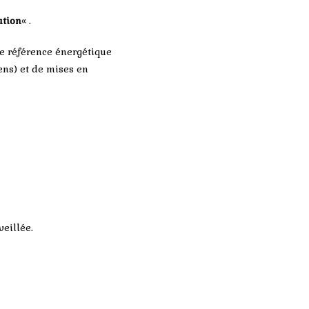
ation
« .
e référence énergétique
ens) et de mises en
veillée.