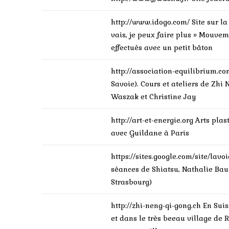
http://www.idogo.com/
Site sur la
vais, je peux faire plus » Mouve
effectués avec un petit bâton
http://association-equilibrium.c
Savoie). Cours et ateliers de Zhi
Waszak et Christine Jay
http://art-et-energie.org
Arts plas
avec Guildane à Paris
https://sites.google.com/site/lav
séances de Shiatsu, Nathalie Baur
Strasbourg)
http://zhi-neng-qi-gong.ch
En Suis
et dans le très beeau village de 