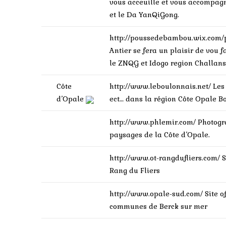
vous acceuille et vous accompa
et le Da YanQiGong.
http://poussedebambou.wix.co
Antier se fera un plaisir de vou f
le ZNQG et Idogo region Challa
Côte
http://www.leboulonnais.net/
Les
d’Opale
ect… dans la région Côte Opale 
http://www.phlemir.com/
Photogr
paysages de la Côte d’Opale.
http://www.ot-rangdufliers.com/
S
Rang du Fliers
http://www.opale-sud.com/
Site 
communes de Berck sur mer