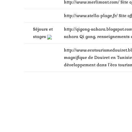
http://www.merlimont.com/
Site 
http://www.stella-plage.fr/
Site o
Séjours et
http://qigong-sahara.blogspot.co
stages
sahara Qi gong, renseignements 
http://www.ecotourismedouiret.b
magnifique de Douiret en Tunisie 
développement dans l’éco touris