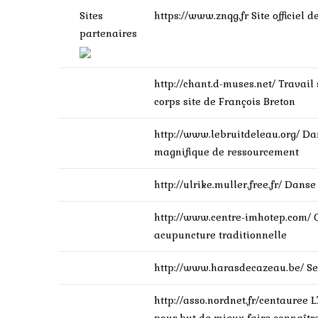
Sites
https://www.znqg.fr
Site officiel
partenaires
http://chant.d-muses.net/
Travail 
corps site de François Breton
http://www.lebruitdeleau.org/
Da
magnifique de ressourcement
http://ulrike.muller.free.fr/
Danse
http://www.centre-imhotep.com/
acupuncture traditionnelle
http://www.harasdecazeau.be/
Se
http://asso.nordnet.fr/centauree
L