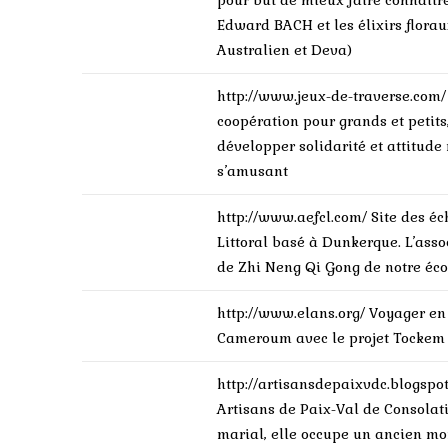
pour but de mieux faire connaîtr
Edward BACH et les élixirs flora
Australien et Deva)
http://www.jeux-de-traverse.com
coopération pour grands et petit
développer solidarité et attitude
s’amusant
http://www.aefcl.com/
Site des é
Littoral basé à Dunkerque. L’ass
de Zhi Neng Qi Gong de notre éc
http://www.elans.org/
Voyager en
Cameroum avec le projet Tocke
http://artisansdepaixvdc.blogspo
Artisans de Paix-Val de Consolati
marial, elle occupe un ancien mon