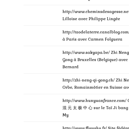
http://www.cheminsdesagesse.ne
Lilloise avec Philippe Lingée
http://taodelaterre.canalblog.co
à Paris avec Carmen Folguera
http://www.sakyapa.be/
Zhi Neng
Gong à Bruxelles (Belgique) avec
Bernard
http://zhi-neng-qi-gong.ch/
Zhi N
Orbe, Romainmôtier en Suisse a
http://www.hunyuanfrance.com/
混 元 太 极 中 心 sur le Taï Ji bang 
My
http://www.ffwushu.fr/
Site fédé