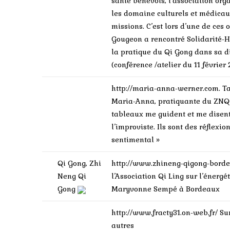
santé bénévols, l’association or
les domaine culturels et médicaux
missions. C’est lors d’une de ces 
Gougeon a rencontré Solidarité-
la pratique du Qi Gong dans sa d
(conférence /atelier du 11 févrie
http://maria-anna-werner.com.
Ta
Maria-Anna, pratiquante du ZNQG
tableaux me guident et me disent 
l’improviste. Ils sont des réflexi
sentimental »
Qi Gong, Zhi
http://www.zhineng-qigong-borde
Neng Qi
l’Association Qi Ling sur l’énergé
Gong
Maryvonne Sempé à Bordeaux
http://www.fracty31.on-web.fr/
Su
autres