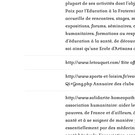
plupart de ses activités dont l’ob
Paix par l’Education à la Fraterni
accueille de rencontres, stages, 
expositions, forums, séminaires, 
humanitaires, formations au resp
d’éducation à la santé, de décou
soi ainsi qu’une Ecole d’Artisans
http://www.letouquet.com/
Site o
http://www.sports-et-loisirs.fr/re
Qi+Gong.php
Annuaire des club
http://www.solidarite-homeopath
association humanitaire: aider le
pauvres, de France et d’ailleurs,
santé et à se soigner de manièr
essentiellement par des médecins