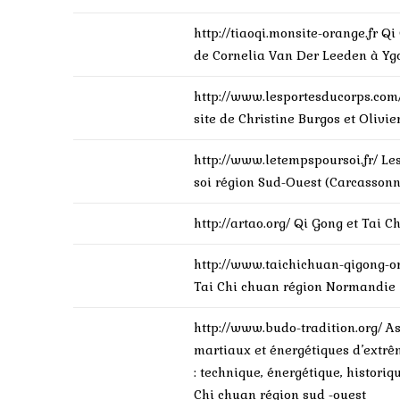
http://tiaoqi.monsite-orange.fr
Qi
de Cornelia Van Der Leeden à Y
http://www.lesportesducorps.com
site de Christine Burgos et Olivi
http://www.letempspoursoi.fr/
Le
soi région Sud-Ouest (Carcasso
http://artao.org/
Qi Gong et Tai C
http://www.taichichuan-qigong-o
Tai Chi chuan région Normandi
http://www.budo-tradition.org/
As
martiaux et énergétiques d’extrê
: technique, énergétique, historiqu
Chi chuan région sud -ouest